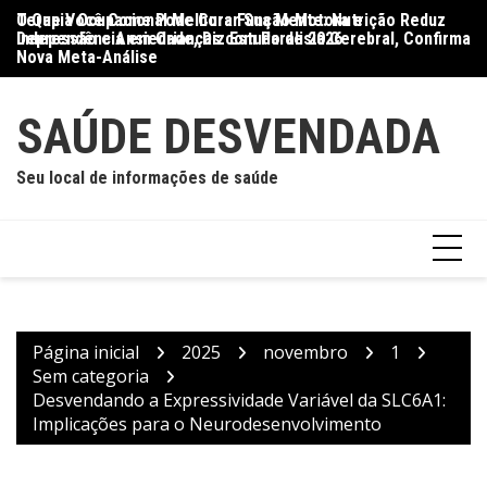
Ir
O Que Você Come Pode Curar Sua Mente: Nutrição Reduz
Terapia Ocupacional Melhora Função Motora e
Di
para
Depressão e Ansiedade, Diz Estudo de 2026
Independência em Crianças com Paralisia Cerebral, Confirma
Qu
o
Nova Meta-Análise
conteúdo
SAÚDE DESVENDADA
Seu local de informações de saúde
Página inicial
2025
novembro
1
Sem categoria
Desvendando a Expressividade Variável da SLC6A1:
Implicações para o Neurodesenvolvimento