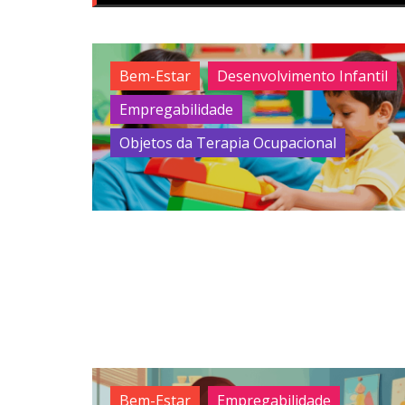
Bem-Estar
Desenvolvimento Infantil
Empregabilidade
Objetos da Terapia Ocupacional
Bem-Estar
Empregabilidade