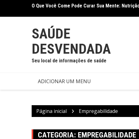
Ir
O Que Você Come Pode Curar Sua Mente: Nutrição
Terapia Ocupacional Melhora Função Motora e Ind
para
Nova Meta-Análise
o
conteúdo
SAÚDE
DESVENDADA
Seu local de informações de saúde
ADICIONAR UM MENU
Página inicial
Empregabilidade
CATEGORIA:
EMPREGABILIDADE