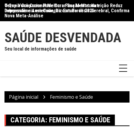
Ir
O Que Você Come Pode Curar Sua Mente: Nutrição Reduz
Terapia Ocupacional Melhora Função Motora e
Di
para
Depressão e Ansiedade, Diz Estudo de 2026
Independência em Crianças com Paralisia Cerebral, Confirma
Qu
o
Nova Meta-Análise
conteúdo
SAÚDE DESVENDADA
Seu local de informações de saúde
Página inicial
Feminismo e Saúde
CATEGORIA:
FEMINISMO E SAÚDE