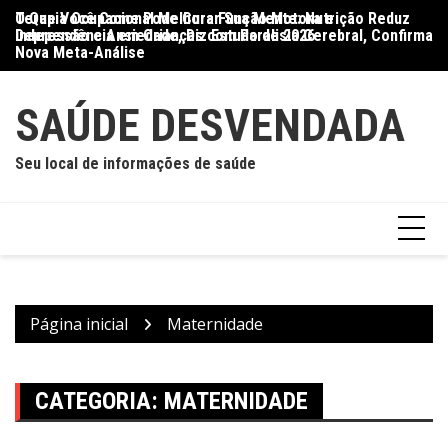
Ir
O Que Você Come Pode Curar Sua Mente: Nutrição Reduz
Terapia Ocupacional Melhora Função Motora e
Di
para
Depressão e Ansiedade, Diz Estudo de 2026
Independência em Crianças com Paralisia Cerebral, Confirma
Qu
o
Nova Meta-Análise
conteúdo
SAÚDE DESVENDADA
Seu local de informações de saúde
Página inicial
Maternidade
CATEGORIA:
MATERNIDADE