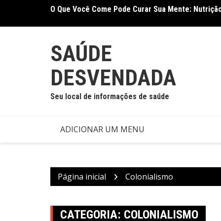
Ir
O Que Você Come Pode Curar Sua Mente: Nutrição
Terapia Ocupacional Melhora Função Motora e Ind
para
Nova Meta-Análise
o
conteúdo
SAÚDE
DESVENDADA
Seu local de informações de saúde
ADICIONAR UM MENU
Página inicial
Colonialismo
CATEGORIA:
COLONIALISMO