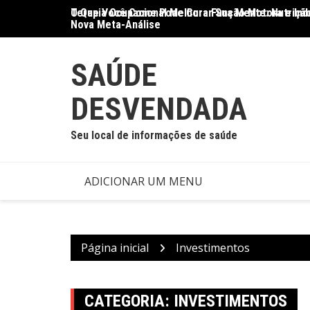
Ir
O Que Você Come Pode Curar Sua Mente: Nutrição
Terapia Ocupacional Melhora Função Motora e Ind
para
Nova Meta-Análise
o
conteúdo
SAÚDE
DESVENDADA
Seu local de informações de saúde
ADICIONAR UM MENU
Página inicial
Investimentos
CATEGORIA:
INVESTIMENTOS