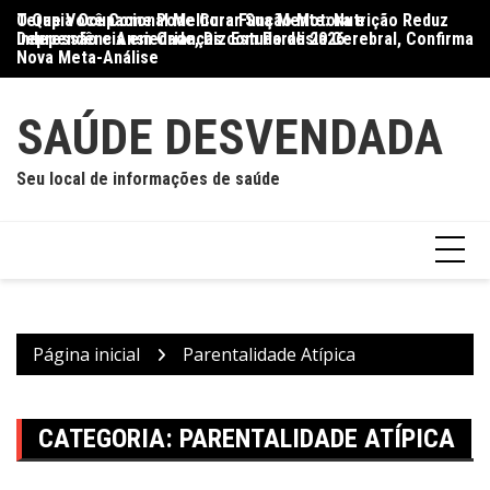
Ir
O Que Você Come Pode Curar Sua Mente: Nutrição Reduz
Terapia Ocupacional Melhora Função Motora e
Di
para
Depressão e Ansiedade, Diz Estudo de 2026
Independência em Crianças com Paralisia Cerebral, Confirma
Qu
o
Nova Meta-Análise
conteúdo
SAÚDE DESVENDADA
Seu local de informações de saúde
Página inicial
Parentalidade Atípica
CATEGORIA:
PARENTALIDADE ATÍPICA