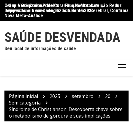
Ir
O Que Você Come Pode Curar Sua Mente: Nutrição Reduz
Terapia Ocupacional Melhora Função Motora e
Di
para
Depressão e Ansiedade, Diz Estudo de 2026
Independência em Crianças com Paralisia Cerebral, Confirma
Qu
o
Nova Meta-Análise
conteúdo
SAÚDE DESVENDADA
Seu local de informações de saúde
Página inicial
2025
setembro
20
Sem categoria
Síndrome de Christianson: Descoberta chave sobre
o metabolismo de gordura e suas implicações