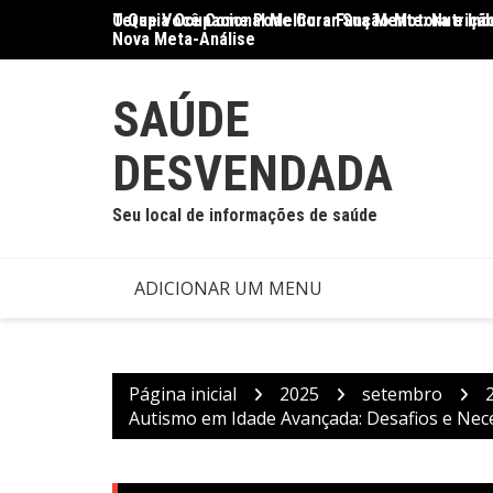
Ir
O Que Você Come Pode Curar Sua Mente: Nutrição
Terapia Ocupacional Melhora Função Motora e Ind
para
Nova Meta-Análise
o
conteúdo
SAÚDE
DESVENDADA
Seu local de informações de saúde
ADICIONAR UM MENU
Página inicial
2025
setembro
Autismo em Idade Avançada: Desafios e Nec