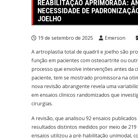
REABILITAÇÃO APRIMORADA: A
NECESSIDADE DE PADRONIZAÇÃO
JOELHO
19 de setembro de 2025
Emerson
A artroplastia total de quadril e joelho são p
função em pacientes com osteoartrite ou outr
processo que envolve intervenções antes da ci
paciente, tem se mostrado promissora na otim
nova revisão abrangente revela uma variabilid
em ensaios clínicos randomizados que investi
cirurgias.
A revisão, que analisou 92 ensaios publicados 
resultados distintos medidos por meio de 219 
ensaios utilizou a pré-habilitação unimodal, 