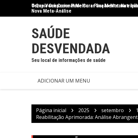
Ir
O Que Você Come Pode Curar Sua Mente: Nutrição
Terapia Ocupacional Melhora Função Motora e Ind
para
Nova Meta-Análise
o
conteúdo
SAÚDE
DESVENDADA
Seu local de informações de saúde
ADICIONAR UM MENU
Página inicial
2025
setembro
Reabilitação Aprimorada: Análise Abrangent