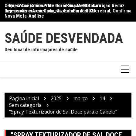
Ir
O Que Você Come Pode Curar Sua Mente: Nutrição Reduz
Terapia Ocupacional Melhora Função Motora e
Di
para
Depressão e Ansiedade, Diz Estudo de 2026
Independência em Crianças com Paralisia Cerebral, Confirma
Qu
o
Nova Meta-Análise
conteúdo
SAÚDE DESVENDADA
Seu local de informações de saúde
Página inicial
2025
março
14
Sem categoria
“Spray Texturizador de Sal Doce para o Cabelo”
“SPRAY TEXTURIZADOR DE SAL DOCE