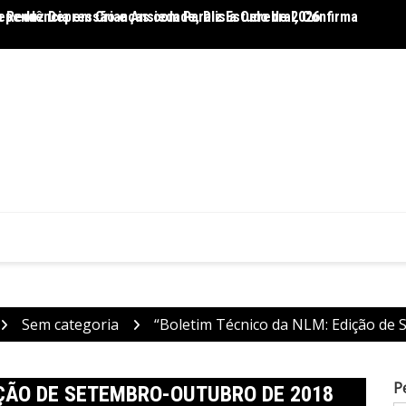
 Reduz Depressão e Ansiedade, Diz Estudo de 2026
ependência em Crianças com Paralisia Cerebral, Confirma
Dietas
Sem categoria
“Boletim Técnico da NLM: Edição de
P
IÇÃO DE SETEMBRO-OUTUBRO DE 2018