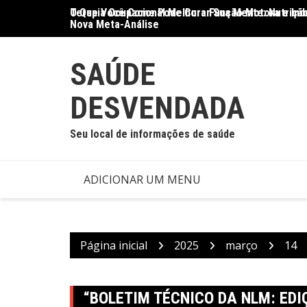
Ir
O Que Você Come Pode Curar Sua Mente: Nutrição
Terapia Ocupacional Melhora Função Motora e Ind
para
Nova Meta-Análise
o
conteúdo
SAÚDE
DESVENDADA
Seu local de informações de saúde
ADICIONAR UM MENU
Página inicial
2025
março
14
“BOLETIM TÉCNICO DA NLM: ED