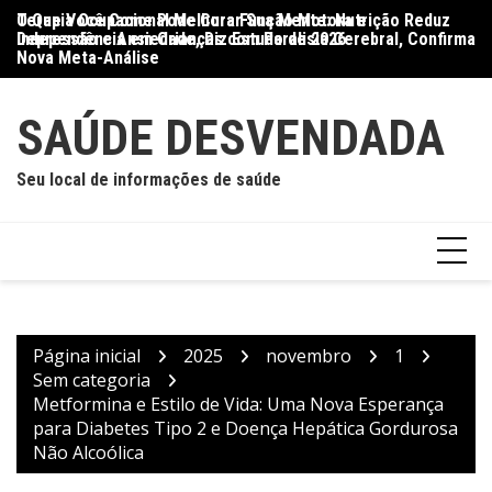
Ir
O Que Você Come Pode Curar Sua Mente: Nutrição Reduz
Terapia Ocupacional Melhora Função Motora e
Di
para
Depressão e Ansiedade, Diz Estudo de 2026
Independência em Crianças com Paralisia Cerebral, Confirma
Qu
o
Nova Meta-Análise
conteúdo
SAÚDE DESVENDADA
Seu local de informações de saúde
Página inicial
2025
novembro
1
Sem categoria
Metformina e Estilo de Vida: Uma Nova Esperança
para Diabetes Tipo 2 e Doença Hepática Gordurosa
Não Alcoólica