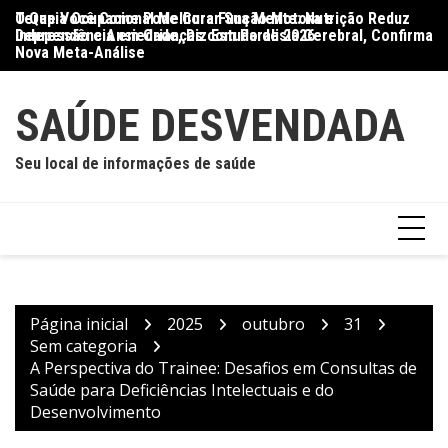
Ir
O Que Você Come Pode Curar Sua Mente: Nutrição Reduz
Terapia Ocupacional Melhora Função Motora e
Di
para
Depressão e Ansiedade, Diz Estudo de 2026
Independência em Crianças com Paralisia Cerebral, Confirma
Qu
o
Nova Meta-Análise
conteúdo
SAÚDE DESVENDADA
Seu local de informações de saúde
Página inicial
2025
outubro
31
Sem categoria
A Perspectiva do Trainee: Desafios em Consultas de
Saúde para Deficiências Intelectuais e do
Desenvolvimento