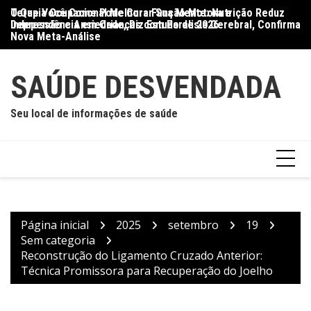
Ir
O Que Você Come Pode Curar Sua Mente: Nutrição Reduz
Terapia Ocupacional Melhora Função Motora e
Di
para
Depressão e Ansiedade, Diz Estudo de 2026
Independência em Crianças com Paralisia Cerebral, Confirma
Qu
o
Nova Meta-Análise
conteúdo
SAÚDE DESVENDADA
Seu local de informações de saúde
Página inicial
2025
setembro
19
Sem categoria
Reconstrução do Ligamento Cruzado Anterior:
Técnica Promissora para Recuperação do Joelho