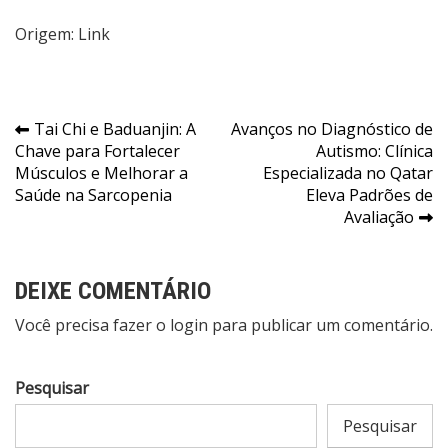
Origem:
Link
Navegação
Tai Chi e Baduanjin: A
Avanços no Diagnóstico de
Chave para Fortalecer
Autismo: Clínica
de
Músculos e Melhorar a
Especializada no Qatar
Post
Saúde na Sarcopenia
Eleva Padrões de
Avaliação
DEIXE COMENTÁRIO
Você precisa fazer o
login
para publicar um comentário.
Pesquisar
Pesquisar