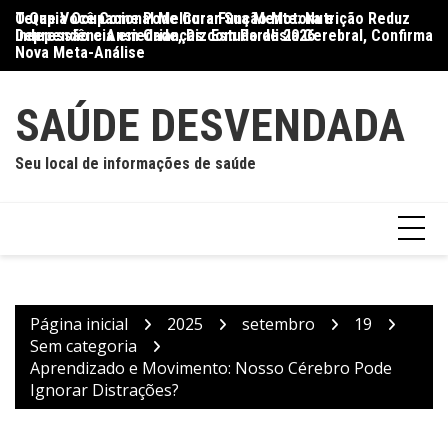
Ir
O Que Você Come Pode Curar Sua Mente: Nutrição Reduz
Terapia Ocupacional Melhora Função Motora e
Di
para
Depressão e Ansiedade, Diz Estudo de 2026
Independência em Crianças com Paralisia Cerebral, Confirma
Qu
o
Nova Meta-Análise
conteúdo
SAÚDE DESVENDADA
Seu local de informações de saúde
Página inicial
2025
setembro
19
Sem categoria
Aprendizado e Movimento: Nosso Cérebro Pode
Ignorar Distrações?