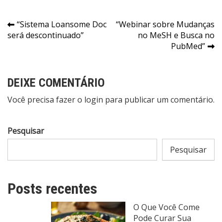
Navegação
“Sistema Loansome Doc
“Webinar sobre Mudanças
será descontinuado”
no MeSH e Busca no
de
PubMed”
Post
DEIXE COMENTÁRIO
Você precisa fazer o
login
para publicar um comentário.
Pesquisar
Pesquisar
Posts recentes
O Que Você Come
Pode Curar Sua