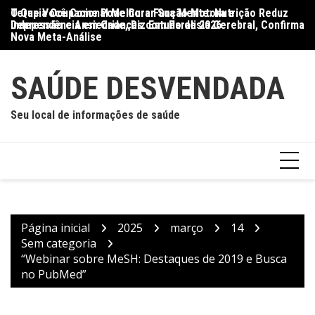
Ir
O Que Você Come Pode Curar Sua Mente: Nutrição Reduz
Terapia Ocupacional Melhora Função Motora e
Di
para
Depressão e Ansiedade, Diz Estudo de 2026
Independência em Crianças com Paralisia Cerebral, Confirma
Qu
o
Nova Meta-Análise
conteúdo
SAÚDE DESVENDADA
Seu local de informações de saúde
Página inicial
2025
março
14
Sem categoria
“Webinar sobre MeSH: Destaques de 2019 e Busca
no PubMed”