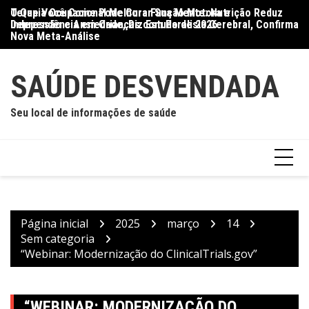
Ir
O Que Você Come Pode Curar Sua Mente: Nutrição Reduz
Terapia Ocupacional Melhora Função Motora e
Di
para
Depressão e Ansiedade, Diz Estudo de 2026
Independência em Crianças com Paralisia Cerebral, Confirma
Qu
o
Nova Meta-Análise
conteúdo
SAÚDE DESVENDADA
Seu local de informações de saúde
Página inicial
2025
março
14
Sem categoria
“Webinar: Modernização do ClinicalTrials.gov”
“WEBINAR: MODERNIZAÇÃO DO