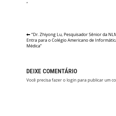
“
Navegação
“Dr. Zhiyong Lu, Pesquisador Sênior da NL
Entra para o Colégio Americano de Informátic
de
Médica”
Post
DEIXE COMENTÁRIO
Você precisa fazer o
login
para publicar um co