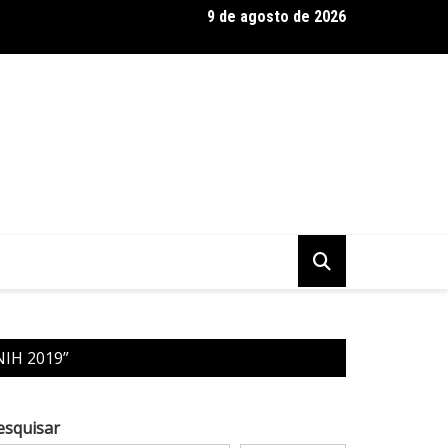
9 de agosto de 2026
 Baseadas em Plantas: Qualidade Importa Mais Que Quantidade, 
 NIH 2019”
esquisar