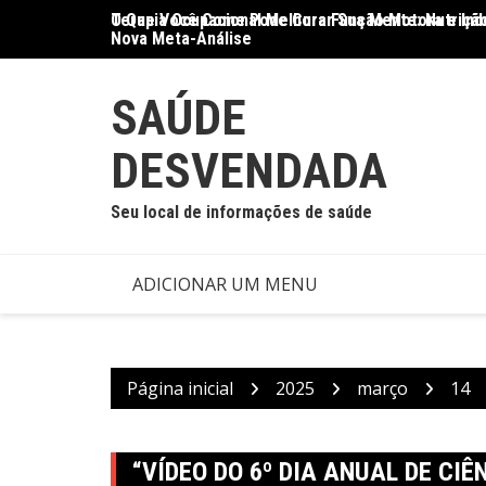
Ir
O Que Você Come Pode Curar Sua Mente: Nutrição
Terapia Ocupacional Melhora Função Motora e Ind
para
Nova Meta-Análise
o
conteúdo
SAÚDE
DESVENDADA
Seu local de informações de saúde
ADICIONAR UM MENU
Página inicial
2025
março
14
“VÍDEO DO 6º DIA ANUAL DE CIÊ