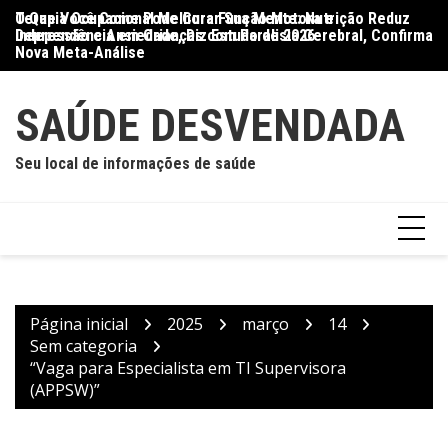
Ir
O Que Você Come Pode Curar Sua Mente: Nutrição Reduz
Terapia Ocupacional Melhora Função Motora e
Di
para
Depressão e Ansiedade, Diz Estudo de 2026
Independência em Crianças com Paralisia Cerebral, Confirma
Qu
o
Nova Meta-Análise
conteúdo
SAÚDE DESVENDADA
Seu local de informações de saúde
Página inicial
2025
março
14
Sem categoria
“Vaga para Especialista em TI Supervisora
(APPSW)”