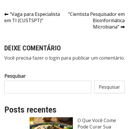
Navegação
“Vaga para Especialista
“Cientista Pesquisador em
em TI (CUSTSPT)”
Bioinformática
de
Microbiana”
Post
DEIXE COMENTÁRIO
Você precisa fazer o
login
para publicar um comentário.
Pesquisar
Pesquisar
Posts recentes
O Que Você Come
Pode Curar Sua