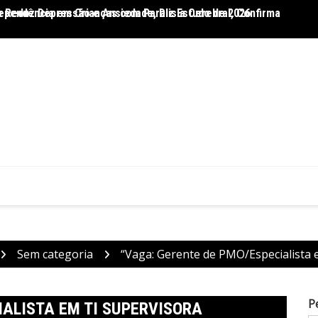
 Reduz Depressão e Ansiedade, Diz Estudo de 2026
ependência em Crianças com Paralisia Cerebral, Confirma
Dietas
Sem categoria
“Vaga: Gerente de PMO/Especialista e
P
IALISTA EM TI SUPERVISORA