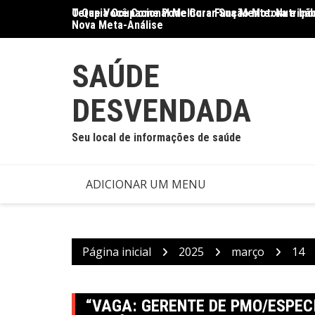
Ir
O Que Você Come Pode Curar Sua Mente: Nutrição
Terapia Ocupacional Melhora Função Motora e Ind
para
Nova Meta-Análise
o
conteúdo
SAÚDE
DESVENDADA
Seu local de informações de saúde
ADICIONAR UM MENU
Página inicial
2025
março
14
“VAGA: GERENTE DE PMO/ESPEC