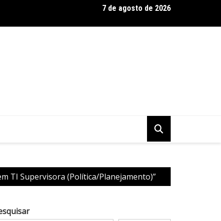
7 de agosto de 2026
 Baseadas em Plantas: Qualidade Importa Mais Que Quantidade, 
m TI Supervisora (Política/Planejamento)”
esquisar