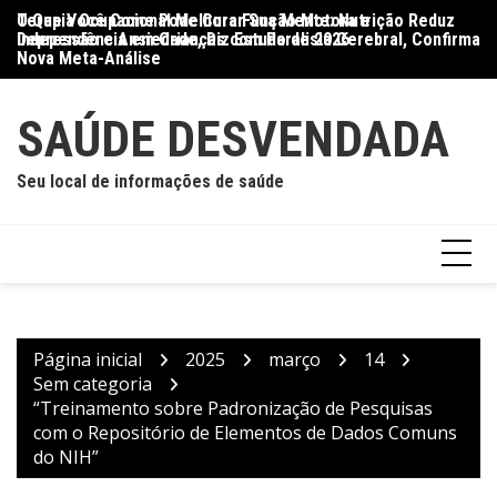
Ir
O Que Você Come Pode Curar Sua Mente: Nutrição Reduz
Terapia Ocupacional Melhora Função Motora e
Di
para
Depressão e Ansiedade, Diz Estudo de 2026
Independência em Crianças com Paralisia Cerebral, Confirma
Qu
o
Nova Meta-Análise
conteúdo
SAÚDE DESVENDADA
Seu local de informações de saúde
Página inicial
2025
março
14
Sem categoria
“Treinamento sobre Padronização de Pesquisas
com o Repositório de Elementos de Dados Comuns
do NIH”