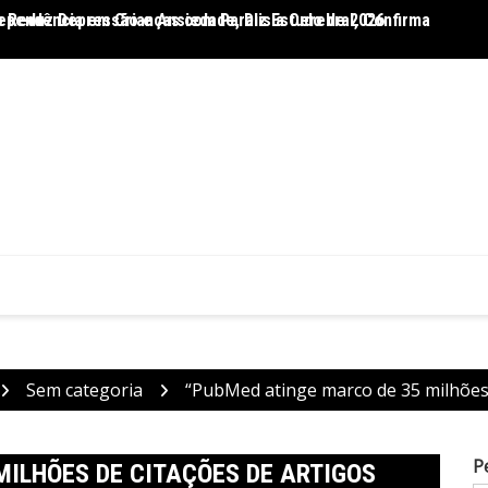
 Reduz Depressão e Ansiedade, Diz Estudo de 2026
ependência em Crianças com Paralisia Cerebral, Confirma
Dietas
Sem categoria
“PubMed atinge marco de 35 milhões d
P
MILHÕES DE CITAÇÕES DE ARTIGOS