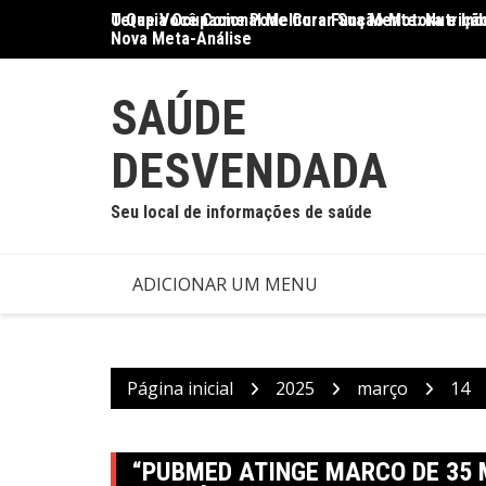
Ir
O Que Você Come Pode Curar Sua Mente: Nutrição
Terapia Ocupacional Melhora Função Motora e Ind
para
Nova Meta-Análise
o
conteúdo
SAÚDE
DESVENDADA
Seu local de informações de saúde
ADICIONAR UM MENU
Página inicial
2025
março
14
“PUBMED ATINGE MARCO DE 35 