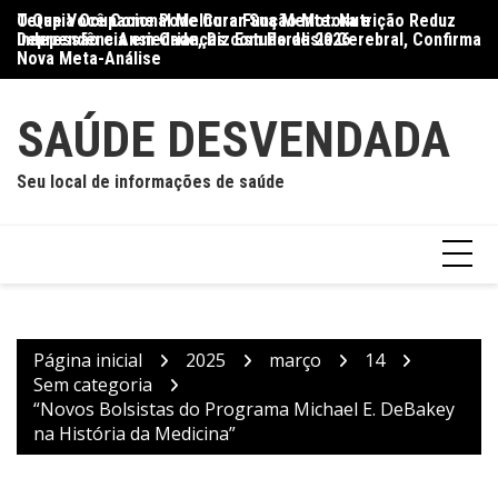
Ir
O Que Você Come Pode Curar Sua Mente: Nutrição Reduz
Terapia Ocupacional Melhora Função Motora e
Di
para
Depressão e Ansiedade, Diz Estudo de 2026
Independência em Crianças com Paralisia Cerebral, Confirma
Qu
o
Nova Meta-Análise
conteúdo
SAÚDE DESVENDADA
Seu local de informações de saúde
Página inicial
2025
março
14
Sem categoria
“Novos Bolsistas do Programa Michael E. DeBakey
na História da Medicina”