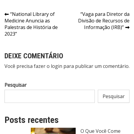
Navegação
“National Library of
“Vaga para Diretor da
Medicine Anuncia as
Divisão de Recursos de
de
Palestras de História de
Informação (IRB)”
Post
2023”
DEIXE COMENTÁRIO
Você precisa fazer o
login
para publicar um comentário.
Pesquisar
Pesquisar
Posts recentes
O Que Você Come