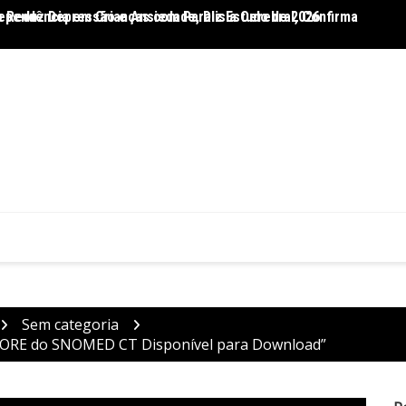
 Reduz Depressão e Ansiedade, Diz Estudo de 2026
ependência em Crianças com Paralisia Cerebral, Confirma
Dietas
Sem categoria
 CORE do SNOMED CT Disponível para Download”