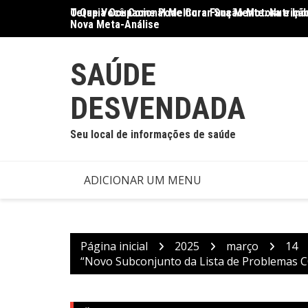
Ir
O Que Você Come Pode Curar Sua Mente: Nutrição
Terapia Ocupacional Melhora Função Motora e Ind
para
Nova Meta-Análise
o
conteúdo
SAÚDE
DESVENDADA
Seu local de informações de saúde
ADICIONAR UM MENU
Página inicial
2025
março
14
“Novo Subconjunto da Lista de Problemas