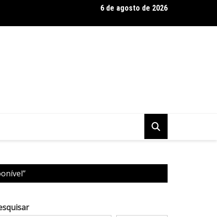
6 de agosto de 2026
 Baseadas em Plantas: Qualidade Importa Mais Que Quantidade, 
onível”
esquisar