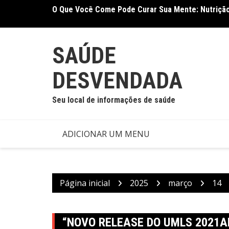
Ir
O Que Você Come Pode Curar Sua Mente: Nutrição
Terapia Ocupacional Melhora Função Motora e Ind
para
Nova Meta-Análise
o
conteúdo
SAÚDE
DESVENDADA
Seu local de informações de saúde
ADICIONAR UM MENU
Página inicial
2025
março
14
“NOVO RELEASE DO UMLS 2021A