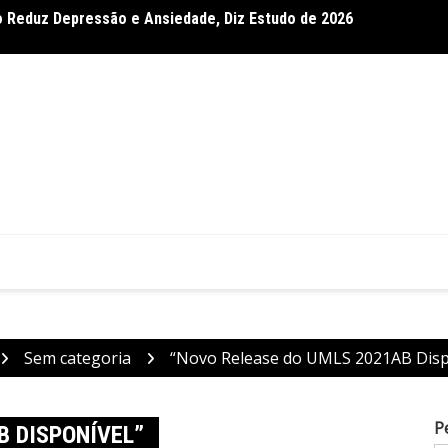
 Reduz Depressão e Ansiedade, Diz Estudo de 2026
ependência em Crianças com Paralisia Cerebral, Confirma
Dietas
Sem categoria
“Novo Release do UMLS 2021AB Disp
P
B DISPONÍVEL”