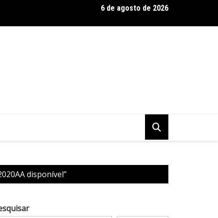
6 de agosto de 2026
 Baseadas em Plantas: Qualidade Importa Mais Que Quantidade, 
020AA disponível”
esquisar