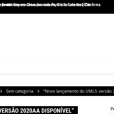
 Reduz Depressão e Ansiedade, Diz Estudo de 2026
ependência em Crianças com Paralisia Cerebral, Confirma
Dietas
Sem categoria
“Novo lançamento do UMLS: versão 2
P
VERSÃO 2020AA DISPONÍVEL”