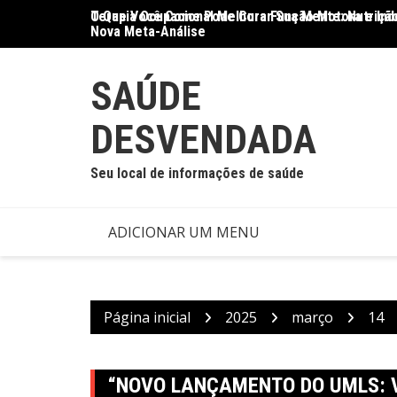
Ir
O Que Você Come Pode Curar Sua Mente: Nutrição
Terapia Ocupacional Melhora Função Motora e Ind
para
Nova Meta-Análise
o
conteúdo
SAÚDE
DESVENDADA
Seu local de informações de saúde
ADICIONAR UM MENU
Página inicial
2025
março
14
“NOVO LANÇAMENTO DO UMLS: 