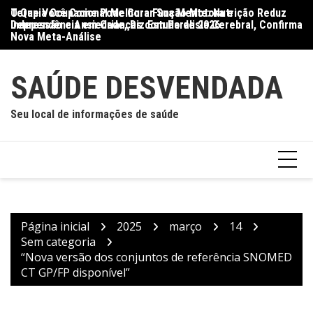
Ir
O Que Você Come Pode Curar Sua Mente: Nutrição Reduz
Terapia Ocupacional Melhora Função Motora e
Di
para
Depressão e Ansiedade, Diz Estudo de 2026
Independência em Crianças com Paralisia Cerebral, Confirma
Qu
o
Nova Meta-Análise
conteúdo
SAÚDE DESVENDADA
Seu local de informações de saúde
Página inicial
2025
março
14
Sem categoria
“Nova versão dos conjuntos de referência SNOMED
CT GP/FP disponível”