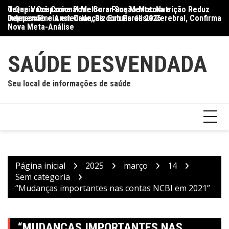
Ir
O Que Você Come Pode Curar Sua Mente: Nutrição Reduz
Terapia Ocupacional Melhora Função Motora e
Di
para
Depressão e Ansiedade, Diz Estudo de 2026
Independência em Crianças com Paralisia Cerebral, Confirma
Qu
o
Nova Meta-Análise
conteúdo
SAÚDE DESVENDADA
Seu local de informações de saúde
Página inicial
2025
março
14
Sem categoria
“Mudanças importantes nas contas NCBI em 2021”
“MUDANÇAS IMPORTANTES NAS