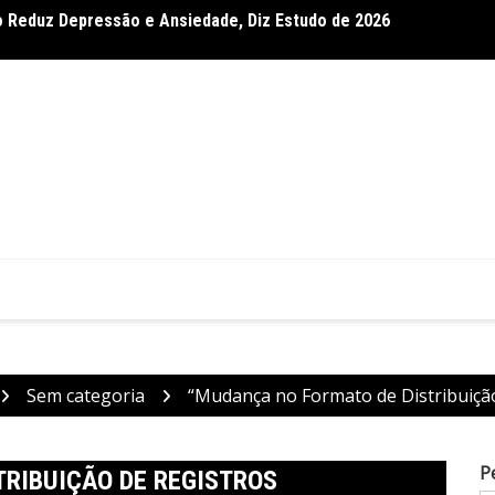
 Reduz Depressão e Ansiedade, Diz Estudo de 2026
ependência em Crianças com Paralisia Cerebral, Confirma
Dietas
Sem categoria
“Mudança no Formato de Distribuição
P
RIBUIÇÃO DE REGISTROS