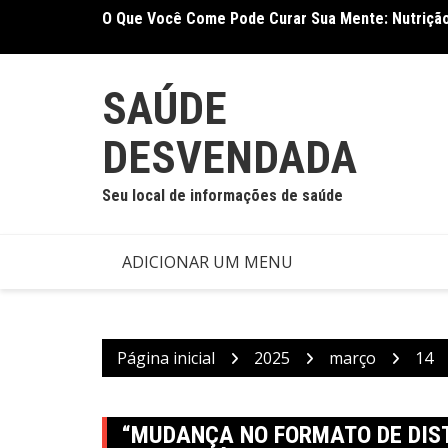
Ir
O Que Você Come Pode Curar Sua Mente: Nutrição
Terapia Ocupacional Melhora Função Motora e Ind
para
Nova Meta-Análise
o
conteúdo
SAÚDE
DESVENDADA
Seu local de informações de saúde
ADICIONAR UM MENU
Página inicial
2025
março
14
“MUDANÇA NO FORMATO DE DIST