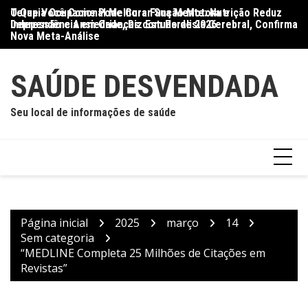
Ir
O Que Você Come Pode Curar Sua Mente: Nutrição Reduz
Terapia Ocupacional Melhora Função Motora e
Di
para
Depressão e Ansiedade, Diz Estudo de 2026
Independência em Crianças com Paralisia Cerebral, Confirma
Qu
o
Nova Meta-Análise
conteúdo
SAÚDE DESVENDADA
Seu local de informações de saúde
Página inicial
2025
março
14
Sem categoria
“MEDLINE Completa 25 Milhões de Citações em
Revistas”