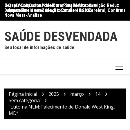
Ir
O Que Você Come Pode Curar Sua Mente: Nutrição Reduz
Terapia Ocupacional Melhora Função Motora e
Di
para
Depressão e Ansiedade, Diz Estudo de 2026
Independência em Crianças com Paralisia Cerebral, Confirma
Qu
o
Nova Meta-Análise
conteúdo
SAÚDE DESVENDADA
Seu local de informações de saúde
Página inicial
2025
março
14
Sem categoria
“Luto na NLM: Falecimento de Donald West King,
MD”