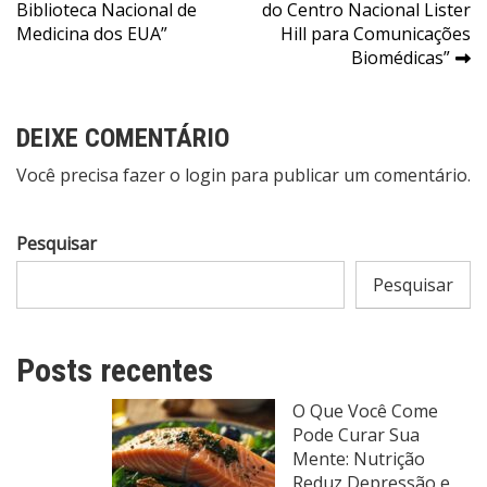
de
Biblioteca Nacional de
do Centro Nacional Lister
Post
Medicina dos EUA”
Hill para Comunicações
Biomédicas”
DEIXE COMENTÁRIO
Você precisa fazer o
login
para publicar um comentário.
Pesquisar
Pesquisar
Posts recentes
O Que Você Come
Pode Curar Sua
Mente: Nutrição
Reduz Depressão e