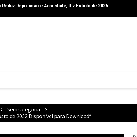
 Reduz Depressão e Ansiedade, Diz Estudo de 2026
ependência em Crianças com Paralisia Cerebral, Confirma
Dietas
Sem categoria
sto de 2022 Disponível para Download”