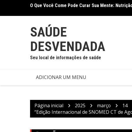
Ir
O Que Você Come Pode Curar Sua Mente: Nutrição
Terapia Ocupacional Melhora Função Motora e Ind
para
Nova Meta-Análise
o
conteúdo
SAÚDE
DESVENDADA
Seu local de informações de saúde
ADICIONAR UM MENU
Página inicial
2025
março
14
“Edição Internacional de SNOMED CT de Ago