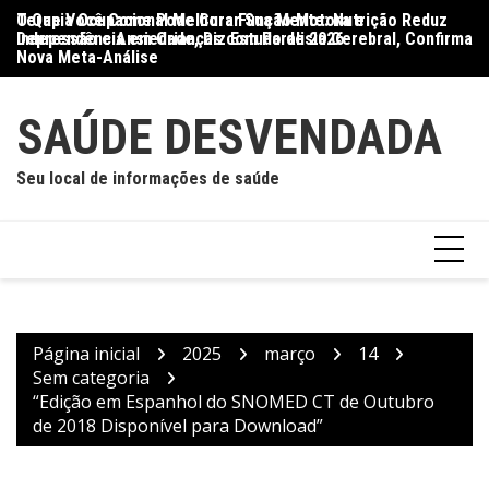
Ir
O Que Você Come Pode Curar Sua Mente: Nutrição Reduz
Terapia Ocupacional Melhora Função Motora e
Di
para
Depressão e Ansiedade, Diz Estudo de 2026
Independência em Crianças com Paralisia Cerebral, Confirma
Qu
o
Nova Meta-Análise
conteúdo
SAÚDE DESVENDADA
Seu local de informações de saúde
Página inicial
2025
março
14
Sem categoria
“Edição em Espanhol do SNOMED CT de Outubro
de 2018 Disponível para Download”