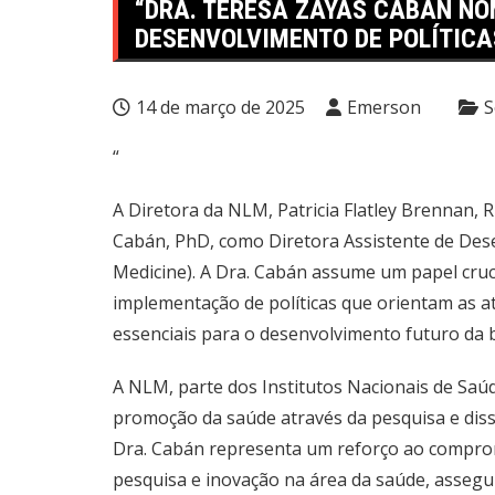
“DRA. TERESA ZAYAS CABÁN NO
DESENVOLVIMENTO DE POLÍTICA
14 de março de 2025
Emerson
S
“
A Diretora da NLM, Patricia Flatley Brennan,
Cabán, PhD, como Diretora Assistente de Dese
Medicine). A Dra. Cabán assume um papel cruci
implementação de políticas que orientam as at
essenciais para o desenvolvimento futuro da bi
A NLM, parte dos Institutos Nacionais de Saúd
promoção da saúde através da pesquisa e dis
Dra. Cabán representa um reforço ao compr
pesquisa e inovação na área da saúde, assegur