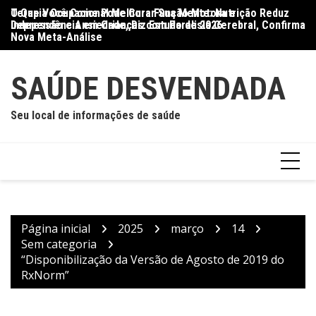
Ir
O Que Você Come Pode Curar Sua Mente: Nutrição Reduz
Terapia Ocupacional Melhora Função Motora e
Di
para
Depressão e Ansiedade, Diz Estudo de 2026
Independência em Crianças com Paralisia Cerebral, Confirma
Qu
o
Nova Meta-Análise
conteúdo
SAÚDE DESVENDADA
Seu local de informações de saúde
Página inicial
2025
março
14
Sem categoria
“Disponibilização da Versão de Agosto de 2019 do
RxNorm”