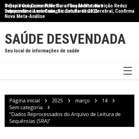
Ir
O Que Você Come Pode Curar Sua Mente: Nutrição Reduz
Terapia Ocupacional Melhora Função Motora e
Di
para
Depressão e Ansiedade, Diz Estudo de 2026
Independência em Crianças com Paralisia Cerebral, Confirma
Qu
o
Nova Meta-Análise
conteúdo
SAÚDE DESVENDADA
Seu local de informações de saúde
Página inicial
2025
março
14
Sem categoria
“Dados Reprocessados do Arquivo de Leitura de
Sequências (SRA)”