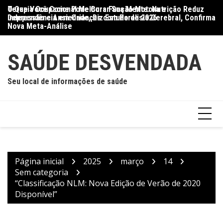
Ir
O Que Você Come Pode Curar Sua Mente: Nutrição Reduz
Terapia Ocupacional Melhora Função Motora e
Di
para
Depressão e Ansiedade, Diz Estudo de 2026
Independência em Crianças com Paralisia Cerebral, Confirma
Qu
o
Nova Meta-Análise
conteúdo
SAÚDE DESVENDADA
Seu local de informações de saúde
Página inicial
2025
março
14
Sem categoria
“Classificação NLM: Nova Edição de Verão de 2020
Disponível”