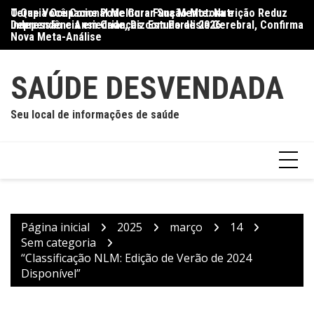
Ir
O Que Você Come Pode Curar Sua Mente: Nutrição Reduz
Terapia Ocupacional Melhora Função Motora e
Di
para
Depressão e Ansiedade, Diz Estudo de 2026
Independência em Crianças com Paralisia Cerebral, Confirma
Qu
o
Nova Meta-Análise
conteúdo
SAÚDE DESVENDADA
Seu local de informações de saúde
Página inicial
2025
março
14
Sem categoria
“Classificação NLM: Edição de Verão de 2024
Disponível”