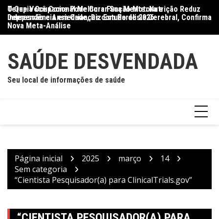
Ir
O Que Você Come Pode Curar Sua Mente: Nutrição Reduz
Terapia Ocupacional Melhora Função Motora e
Di
para
Depressão e Ansiedade, Diz Estudo de 2026
Independência em Crianças com Paralisia Cerebral, Confirma
Qu
o
Nova Meta-Análise
conteúdo
SAÚDE DESVENDADA
Seu local de informações de saúde
Página inicial
2025
março
14
Sem categoria
“Cientista Pesquisador(a) para ClinicalTrials.gov”
“CIENTISTA PESQUISADOR(A) PARA