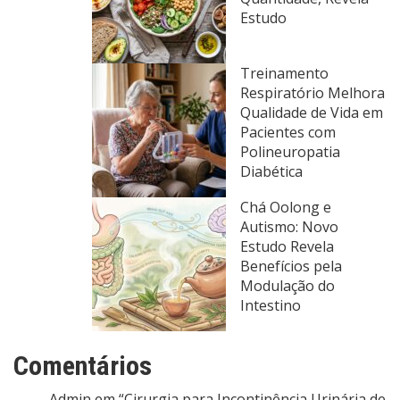
Estudo
Treinamento
Respiratório Melhora
Qualidade de Vida em
Pacientes com
Polineuropatia
Diabética
Chá Oolong e
Autismo: Novo
Estudo Revela
Benefícios pela
Modulação do
Intestino
Comentários
Admin
em
“Cirurgia para Incontinência Urinária de