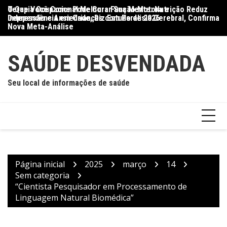
Ir
O Que Você Come Pode Curar Sua Mente: Nutrição Reduz
Terapia Ocupacional Melhora Função Motora e
Di
para
Depressão e Ansiedade, Diz Estudo de 2026
Independência em Crianças com Paralisia Cerebral, Confirma
Qu
o
Nova Meta-Análise
conteúdo
SAÚDE DESVENDADA
Seu local de informações de saúde
Página inicial
2025
março
14
Sem categoria
“Cientista Pesquisador em Processamento de
Linguagem Natural Biomédica”