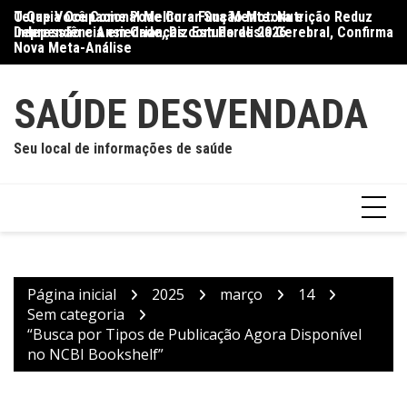
Ir
O Que Você Come Pode Curar Sua Mente: Nutrição Reduz
Terapia Ocupacional Melhora Função Motora e
Di
para
Depressão e Ansiedade, Diz Estudo de 2026
Independência em Crianças com Paralisia Cerebral, Confirma
Qu
o
Nova Meta-Análise
conteúdo
SAÚDE DESVENDADA
Seu local de informações de saúde
Página inicial
2025
março
14
Sem categoria
“Busca por Tipos de Publicação Agora Disponível
no NCBI Bookshelf”