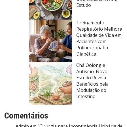
Estudo
Treinamento
Respiratório Melhora
Qualidade de Vida em
Pacientes com
Polineuropatia
Diabética
Chá Oolong e
Autismo: Novo
Estudo Revela
Benefícios pela
Modulação do
Intestino
Comentários
Admin
em
“Cirurgia para Incontinência Urinária de