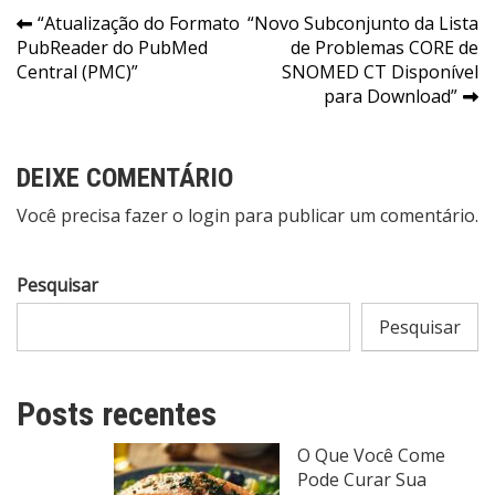
Navegação
“Atualização do Formato
“Novo Subconjunto da Lista
PubReader do PubMed
de Problemas CORE de
de
Central (PMC)”
SNOMED CT Disponível
Post
para Download”
DEIXE COMENTÁRIO
Você precisa fazer o
login
para publicar um comentário.
Pesquisar
Pesquisar
Posts recentes
O Que Você Come
Pode Curar Sua