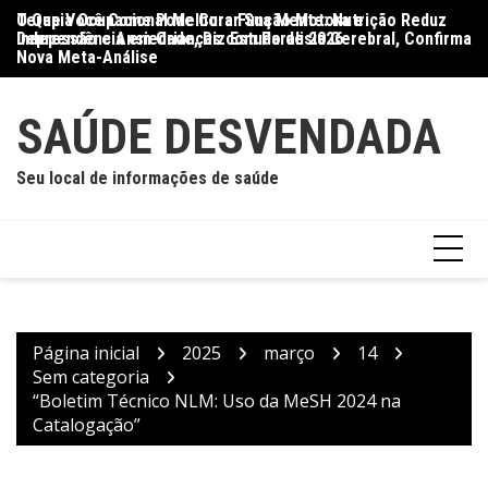
Ir
O Que Você Come Pode Curar Sua Mente: Nutrição Reduz
Terapia Ocupacional Melhora Função Motora e
Di
para
Depressão e Ansiedade, Diz Estudo de 2026
Independência em Crianças com Paralisia Cerebral, Confirma
Qu
o
Nova Meta-Análise
conteúdo
SAÚDE DESVENDADA
Seu local de informações de saúde
Página inicial
2025
março
14
Sem categoria
“Boletim Técnico NLM: Uso da MeSH 2024 na
Catalogação”