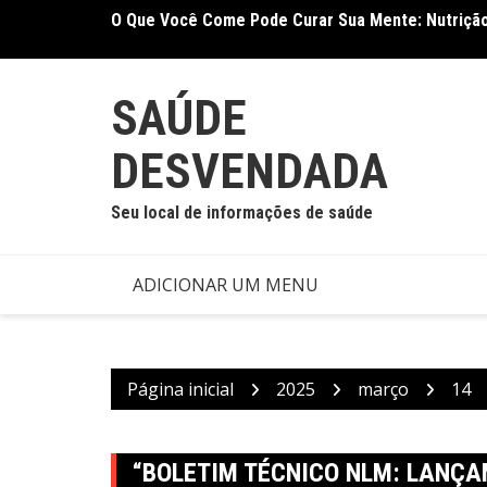
Ir
O Que Você Come Pode Curar Sua Mente: Nutrição
Terapia Ocupacional Melhora Função Motora e Ind
para
Nova Meta-Análise
o
conteúdo
SAÚDE
DESVENDADA
Seu local de informações de saúde
ADICIONAR UM MENU
Página inicial
2025
março
14
“BOLETIM TÉCNICO NLM: LANÇ