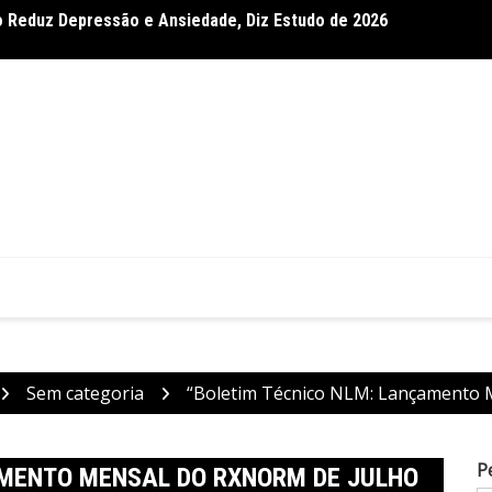
 Reduz Depressão e Ansiedade, Diz Estudo de 2026
ependência em Crianças com Paralisia Cerebral, Confirma
Dietas
Sem categoria
“Boletim Técnico NLM: Lançamento 
P
AMENTO MENSAL DO RXNORM DE JULHO