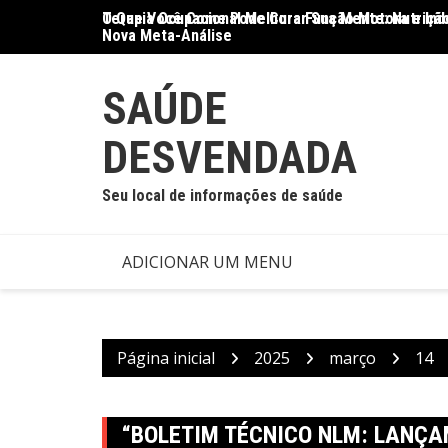
Ir
O Que Você Come Pode Curar Sua Mente: Nutrição
Terapia Ocupacional Melhora Função Motora e Ind
para
Nova Meta-Análise
o
conteúdo
SAÚDE
DESVENDADA
Seu local de informações de saúde
ADICIONAR UM MENU
Página inicial
2025
março
14
“BOLETIM TÉCNICO NLM: LANÇ