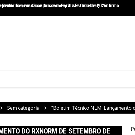
 Reduz Depressão e Ansiedade, Diz Estudo de 2026
ependência em Crianças com Paralisia Cerebral, Confirma
Dietas
Sem categoria
“Boletim Técnico NLM: Lançamento 
P
AMENTO DO RXNORM DE SETEMBRO DE