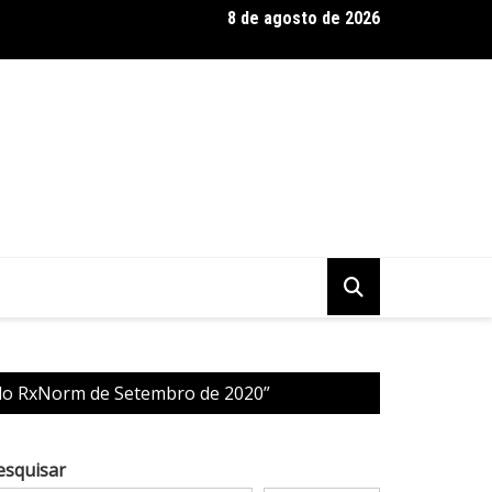
8 de agosto de 2026
 Baseadas em Plantas: Qualidade Importa Mais Que Quantidade, 
do RxNorm de Setembro de 2020”
esquisar