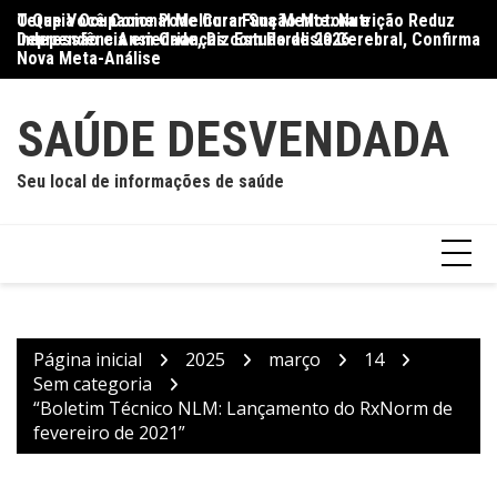
Ir
O Que Você Come Pode Curar Sua Mente: Nutrição Reduz
Terapia Ocupacional Melhora Função Motora e
Di
para
Depressão e Ansiedade, Diz Estudo de 2026
Independência em Crianças com Paralisia Cerebral, Confirma
Qu
o
Nova Meta-Análise
conteúdo
SAÚDE DESVENDADA
Seu local de informações de saúde
Página inicial
2025
março
14
Sem categoria
“Boletim Técnico NLM: Lançamento do RxNorm de
fevereiro de 2021”