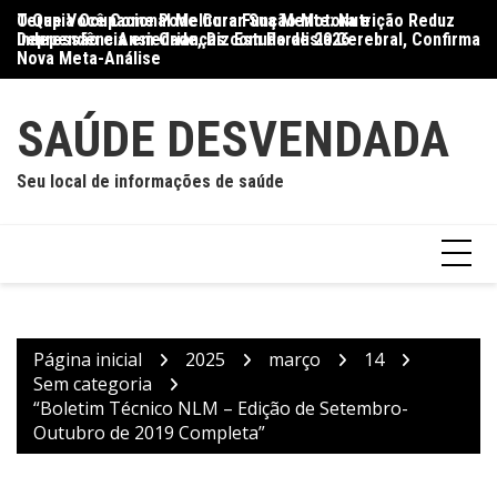
Ir
O Que Você Come Pode Curar Sua Mente: Nutrição Reduz
Terapia Ocupacional Melhora Função Motora e
Di
para
Depressão e Ansiedade, Diz Estudo de 2026
Independência em Crianças com Paralisia Cerebral, Confirma
Qu
o
Nova Meta-Análise
conteúdo
SAÚDE DESVENDADA
Seu local de informações de saúde
Página inicial
2025
março
14
Sem categoria
“Boletim Técnico NLM – Edição de Setembro-
Outubro de 2019 Completa”