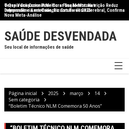
Ir
O Que Você Come Pode Curar Sua Mente: Nutrição Reduz
Terapia Ocupacional Melhora Função Motora e
Di
para
Depressão e Ansiedade, Diz Estudo de 2026
Independência em Crianças com Paralisia Cerebral, Confirma
Qu
o
Nova Meta-Análise
conteúdo
SAÚDE DESVENDADA
Seu local de informações de saúde
Página inicial
2025
março
14
Sem categoria
“Boletim Técnico NLM Comemora 50 Anos”
“BOLETIM TÉCNICO NLM COMEMORA