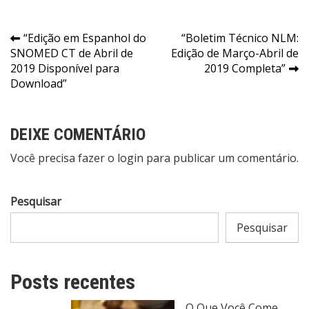
Navegação
“Edição em Espanhol do
“Boletim Técnico NLM:
SNOMED CT de Abril de
Edição de Março-Abril de
de
2019 Disponível para
2019 Completa”
Post
Download”
DEIXE COMENTÁRIO
Você precisa fazer o
login
para publicar um comentário.
Pesquisar
Pesquisar
Posts recentes
O Que Você Come