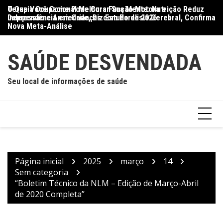
Ir
O Que Você Come Pode Curar Sua Mente: Nutrição Reduz
Terapia Ocupacional Melhora Função Motora e
Di
para
Depressão e Ansiedade, Diz Estudo de 2026
Independência em Crianças com Paralisia Cerebral, Confirma
Qu
o
Nova Meta-Análise
conteúdo
SAÚDE DESVENDADA
Seu local de informações de saúde
Página inicial
2025
março
14
Sem categoria
“Boletim Técnico da NLM – Edição de Março-Abril
de 2020 Completa”