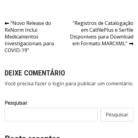
Navegação
“Novo Release do
“Registros de Catalogação
RxNorm Inclui
em CatfilePlus e Serfile
de
Medicamentos
Disponíveis para Download
Post
Investigacionais para
em Formato MARCXML”
COVID-19”
DEIXE COMENTÁRIO
Você precisa fazer o
login
para publicar um comentário.
Pesquisar
Pesquisar