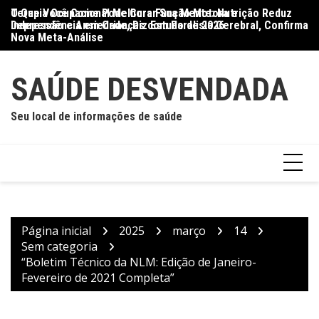
Ir
O Que Você Come Pode Curar Sua Mente: Nutrição Reduz
Terapia Ocupacional Melhora Função Motora e
Di
para
Depressão e Ansiedade, Diz Estudo de 2026
Independência em Crianças com Paralisia Cerebral, Confirma
Qu
o
Nova Meta-Análise
conteúdo
SAÚDE DESVENDADA
Seu local de informações de saúde
Página inicial
2025
março
14
Sem categoria
“Boletim Técnico da NLM: Edição de Janeiro-
Fevereiro de 2021 Completa”